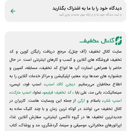
دیدگاه خود را با ما به اشتراک بگذارید
با ثبت دیدگاه خود ما را در ارائه بهتر خدمات یاری کنید
سایت کانال تخفیف (آف چنل)، مرجع دریافت رایگان کوپن و کد
تخفیف فروشگاه های آنلاین و کسب و‌ کارهای اینترنتی است. در حال
حاضر با همراهی استارت آپ ها انواع کد تخفیف، مسابقه، کمپین و
جشنواره های صدها برند معتبر، اپلیکیشن و مراکز خدمات آنلاین را به
اطلاع مخاطبان می‌رسانیم.
دیجی کالا
،
اسنپ
، اسنپ فود، تپسی،
سینماتیکت، بانی مد، علی‌ بابا ،
کد تخفیف فیلیمو
، نماوا،
اسنپ مارکت
،
اسنپ شاپ
، باسلام و
ازکی
از جمله این وبسایت ‌هاست. کاربران در
کانال تخفیف می توانند در کوتاه ترین زمان و با چند کلیک ساده به
جدیدترین تخفیف ها در گروه تاکسی اینترنتی، سفارش آنلاین غذا،
اپراتورهای مخابراتی، موسیقی و سینما، گردشگری، مد و پوشاک، کتاب