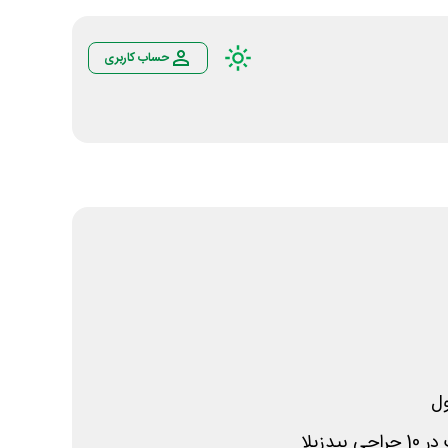
حساب کاربری
ل
یدزیلا