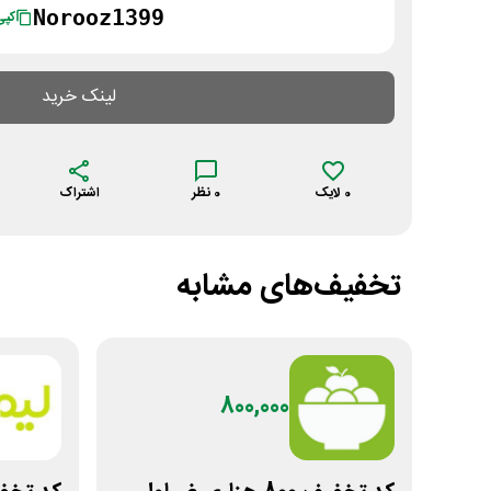
Norooz1399
کپی
لینک خرید
0
لایک
0
نظر
اشتراک
تخفیف‌های مشابه
800,000