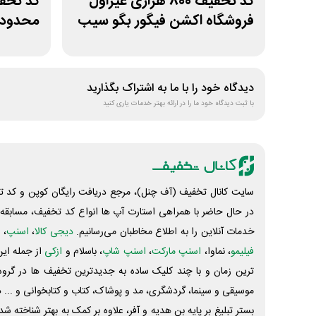
کد تخفیف 800 هزاری غیراول
فروشگاه اکشن فیگور بگو سیب
محدودی
لیموشا
دیدگاه خود را با ما به اشتراک بگذارید
با ثبت دیدگاه خود ما را در ارائه بهتر خدمات یاری کنید
سایت کانال تخفیف (آف چنل)، مرجع دریافت رایگان کوپن و کد تخ
در حال حاضر با همراهی استارت آپ ها انواع کد تخفیف، مسابقه، 
خدمات آنلاین را به اطلاع مخاطبان می‌رسانیم.
دیجی کالا
،
اسنپ
، 
فیلیمو
، نماوا،
اسنپ مارکت
،
اسنپ شاپ
، باسلام و
ازکی
از جمله این
ترین زمان و با چند کلیک ساده به جدیدترین تخفیف ها در گروه ت
موسیقی و سینما، گردشگری، مد و پوشاک، کتاب و کتابخوانی و ... 
بستر تبلیغ بر پایه بن هدیه و آفر، علاوه بر کمک به بهتر شناخته 