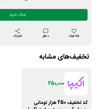
لینک خرید
65
لایک
0
نظر
اشتراک
تخفیف‌های مشابه
250,000
کد تخفیف 250 هزار تومانی