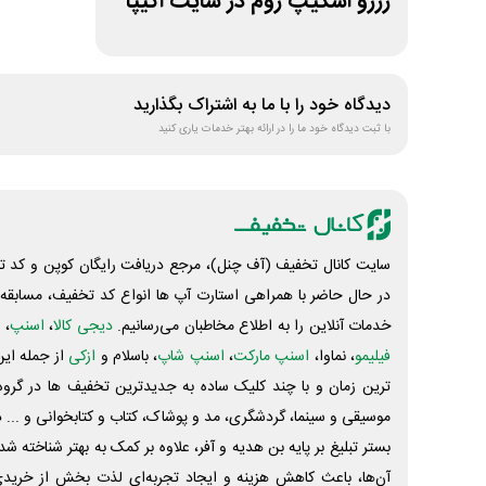
رزرو اسکیپ روم در سایت اکیپا
دیدگاه خود را با ما به اشتراک بگذارید
با ثبت دیدگاه خود ما را در ارائه بهتر خدمات یاری کنید
سایت کانال تخفیف (آف چنل)، مرجع دریافت رایگان کوپن و کد تخ
در حال حاضر با همراهی استارت آپ ها انواع کد تخفیف، مسابقه، 
خدمات آنلاین را به اطلاع مخاطبان می‌رسانیم.
دیجی کالا
،
اسنپ
، 
فیلیمو
، نماوا،
اسنپ مارکت
،
اسنپ شاپ
، باسلام و
ازکی
از جمله این
ترین زمان و با چند کلیک ساده به جدیدترین تخفیف ها در گروه ت
موسیقی و سینما، گردشگری، مد و پوشاک، کتاب و کتابخوانی و ... 
بستر تبلیغ بر پایه بن هدیه و آفر، علاوه بر کمک به بهتر شناخته 
آن‌ها، باعث کاهش هزینه و ایجاد تجربه‌ای لذت بخش از خرید