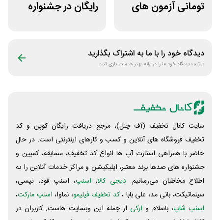
تومانی آزمون های
رایگان در جشنواره
قلم چی
روی فرکانس شانس
ویپاد
دیدگاه خود را با ما به اشتراک بگذارید
با ثبت دیدگاه خود ما را در ارائه بهتر خدمات یاری کنید
سایت کانال تخفیف (آف چنل)، مرجع دریافت رایگان کوپن و کد
تخفیف فروشگاه های آنلاین و کسب و‌ کارهای اینترنتی است. در حال
حاضر با همراهی استارت آپ ها انواع کد تخفیف، مسابقه، کمپین و
جشنواره های صدها برند معتبر، اپلیکیشن و مراکز خدمات آنلاین را به
اطلاع مخاطبان می‌رسانیم.
دیجی کالا
،
اسنپ
، اسنپ فود، تپسی،
سینماتیکت، بانی مد، علی‌ بابا ،
کد تخفیف فیلیمو
، نماوا،
اسنپ مارکت
،
اسنپ شاپ
، باسلام و
ازکی
از جمله این وبسایت ‌هاست. کاربران در