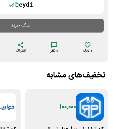
eydi
کپی
لینک خرید
0
لایک
0
نظر
اشتراک
تخفیف‌های مشابه
100,000