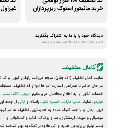
کد تخفیف 100 هزار تومانی
خرید مانیتور استوک ریزپردازان
غیراول
دیدگاه خود را با ما به اشتراک بگذارید
با ثبت دیدگاه خود ما را در ارائه بهتر خدمات یاری کنید
سایت کانال تخفیف (آف چنل)، مرجع دریافت رایگان کوپن و کد تخ
در حال حاضر با همراهی استارت آپ ها انواع کد تخفیف، مسابقه، 
خدمات آنلاین را به اطلاع مخاطبان می‌رسانیم.
دیجی کالا
،
اسنپ
، 
فیلیمو
، نماوا،
اسنپ مارکت
،
اسنپ شاپ
، باسلام و
ازکی
از جمله این
ترین زمان و با چند کلیک ساده به جدیدترین تخفیف ها در گروه ت
موسیقی و سینما، گردشگری، مد و پوشاک، کتاب و کتابخوانی و ... 
بستر تبلیغ بر پایه بن هدیه و آفر، علاوه بر کمک به بهتر شناخته 