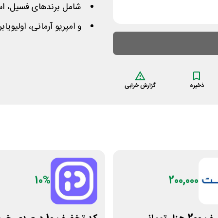
شامل برندهای فسیل، ا
و امپریو آرمانی، اولیویاب
ذخیره
گزارش خرابی
10%
200,000