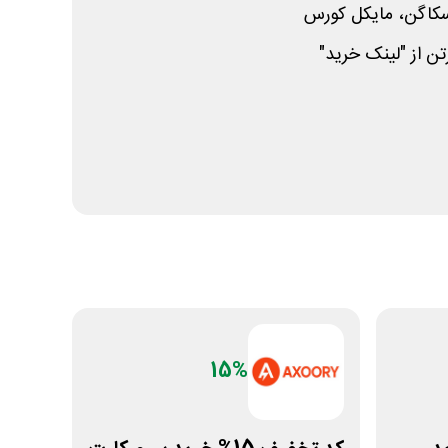
سکاگن، مایکل کورس
رتن از "لینک خرید"
15%