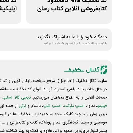
کد تخفیف 15% نامحدود
کتابفروشی آنلاین کتاب رسان
اپلیکی
دیدگاه خود را با ما به اشتراک بگذارید
با ثبت دیدگاه خود ما را در ارائه بهتر خدمات یاری کنید
سایت کانال تخفیف (آف چنل)، مرجع دریافت رایگان کوپن و کد تخ
در حال حاضر با همراهی استارت آپ ها انواع کد تخفیف، مسابقه، 
خدمات آنلاین را به اطلاع مخاطبان می‌رسانیم.
دیجی کالا
،
اسنپ
، 
فیلیمو
، نماوا،
اسنپ مارکت
،
اسنپ شاپ
، باسلام و
ازکی
از جمله این
ترین زمان و با چند کلیک ساده به جدیدترین تخفیف ها در گروه ت
موسیقی و سینما، گردشگری، مد و پوشاک، کتاب و کتابخوانی و ... 
بستر تبلیغ بر پایه بن هدیه و آفر، علاوه بر کمک به بهتر شناخته 