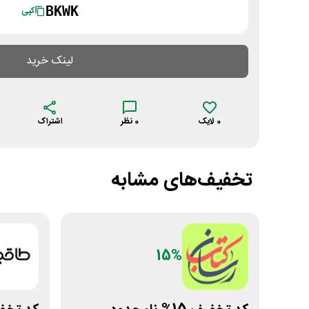
BKWK
کپی
لینک خرید
0
لایک
0
نظر
اشتراک
تخفیف‌های مشابه
15%