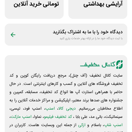
آرایشی بهداشتی
تومانی خرید آنلاین
فایاب
چای مای گیلا
دیدگاه خود را با ما به اشتراک بگذارید
با ثبت دیدگاه خود ما را در ارائه بهتر خدمات یاری کنید
سایت کانال تخفیف (آف چنل)، مرجع دریافت رایگان کوپن و کد
تخفیف فروشگاه های آنلاین و کسب و‌ کارهای اینترنتی است. در حال
حاضر با همراهی استارت آپ ها انواع کد تخفیف، مسابقه، کمپین و
جشنواره های صدها برند معتبر، اپلیکیشن و مراکز خدمات آنلاین را به
اطلاع مخاطبان می‌رسانیم.
دیجی کالا
،
اسنپ
، اسنپ فود، تپسی،
سینماتیکت، بانی مد، علی‌ بابا ،
کد تخفیف فیلیمو
، نماوا،
اسنپ مارکت
،
اسنپ شاپ
، باسلام و
ازکی
از جمله این وبسایت ‌هاست. کاربران در