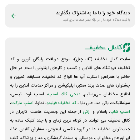
گیم
دیدگاه خود را با ما به اشتراک بگذارید
با ثبت دیدگاه خود ما را در ارائه بهتر خدمات یاری کنید
سایت کانال تخفیف (آف چنل)، مرجع دریافت رایگان کوپن و کد
تخفیف فروشگاه های آنلاین و کسب و‌ کارهای اینترنتی است. در حال
حاضر با همراهی استارت آپ ها انواع کد تخفیف، مسابقه، کمپین و
جشنواره های صدها برند معتبر، اپلیکیشن و مراکز خدمات آنلاین را به
اطلاع مخاطبان می‌رسانیم.
دیجی کالا
،
اسنپ
، اسنپ فود، تپسی،
سینماتیکت، بانی مد، علی‌ بابا ،
کد تخفیف فیلیمو
، نماوا،
اسنپ مارکت
،
اسنپ شاپ
، باسلام و
ازکی
از جمله این وبسایت ‌هاست. کاربران در
کانال تخفیف می توانند در کوتاه ترین زمان و با چند کلیک ساده به
جدیدترین تخفیف ها در گروه تاکسی اینترنتی، سفارش آنلاین غذا،
اپراتورهای مخابراتی، موسیقی و سینما، گردشگری، مد و پوشاک، کتاب