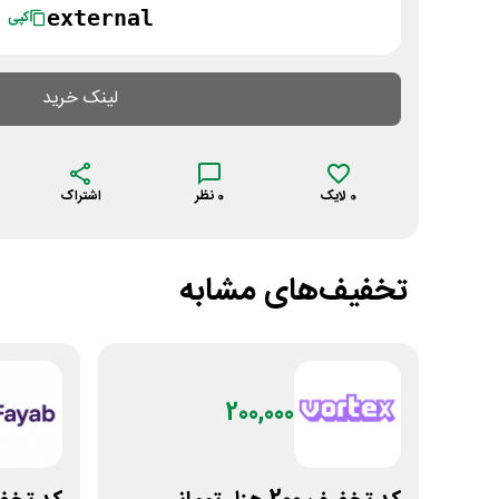
external
کپی
لینک خرید
0
لایک
0
نظر
اشتراک
تخفیف‌های مشابه
200,000