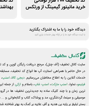
کد تخفیف 200 هزار تومانی
خرید مانیتور گیمینگ از ورتکس
بهداشتی
گیم
دیدگاه خود را با ما به اشتراک بگذارید
با ثبت دیدگاه خود ما را در ارائه بهتر خدمات یاری کنید
سایت کانال تخفیف (آف چنل)، مرجع دریافت رایگان کوپن و کد تخ
در حال حاضر با همراهی استارت آپ ها انواع کد تخفیف، مسابقه، 
خدمات آنلاین را به اطلاع مخاطبان می‌رسانیم.
دیجی کالا
،
اسنپ
، 
فیلیمو
، نماوا،
اسنپ مارکت
،
اسنپ شاپ
، باسلام و
ازکی
از جمله این
ترین زمان و با چند کلیک ساده به جدیدترین تخفیف ها در گروه ت
موسیقی و سینما، گردشگری، مد و پوشاک، کتاب و کتابخوانی و ... 
بستر تبلیغ بر پایه بن هدیه و آفر، علاوه بر کمک به بهتر شناخته 