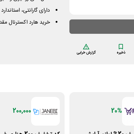
دارای گارانتی، استاندارد IP68، ظرفیت 500 گیگ به بالا
خرید هارد اکسترنال مقد
ذخیره
گزارش خرابی
200,000
20%