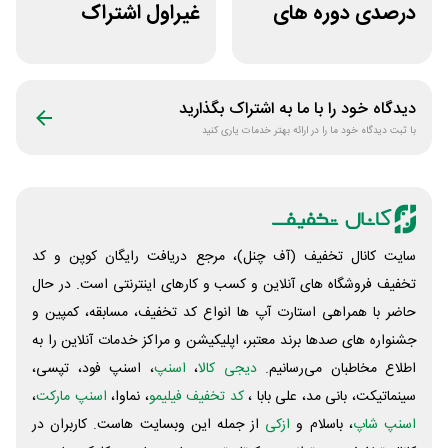
درصدی دوره های
غیراول اشتراک
علوم پزشکی لینوم
برنامه فیلیمو مدرسه
دیدگاه خود را با ما به اشتراک بگذارید
با ثبت دیدگاه خود ما را در ارائه بهتر خدمات یاری کنید
سایت کانال تخفیف (آف چنل)، مرجع دریافت رایگان کوپن و کد
تخفیف فروشگاه های آنلاین و کسب و‌ کارهای اینترنتی است. در حال
حاضر با همراهی استارت آپ ها انواع کد تخفیف، مسابقه، کمپین و
جشنواره های صدها برند معتبر، اپلیکیشن و مراکز خدمات آنلاین را به
اطلاع مخاطبان می‌رسانیم.
دیجی کالا
،
اسنپ
، اسنپ فود، تپسی،
سینماتیکت، بانی مد، علی‌ بابا ،
کد تخفیف فیلیمو
، نماوا،
اسنپ مارکت
،
اسنپ شاپ
، باسلام و
ازکی
از جمله این وبسایت ‌هاست. کاربران در