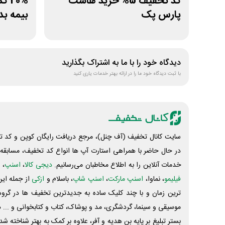
کد تخفیف 5% خرید هاست
20%
پارس پک
بیمه بدن
دیدگاه خود را با ما به اشتراک بگذارید
با ثبت دیدگاه خود ما را در ارائه بهتر خدمات یاری کنید
سایت کانال تخفیف (آف چنل)، مرجع دریافت رایگان کوپن و کد تخ
در حال حاضر با همراهی استارت آپ ها انواع کد تخفیف، مسابقه، 
خدمات آنلاین را به اطلاع مخاطبان می‌رسانیم.
دیجی کالا
،
اسنپ
، 
فیلیمو
، نماوا،
اسنپ مارکت
،
اسنپ شاپ
، باسلام و
ازکی
از جمله این
ترین زمان و با چند کلیک ساده به جدیدترین تخفیف ها در گروه ت
موسیقی و سینما، گردشگری، مد و پوشاک، کتاب و کتابخوانی و ... 
بستر تبلیغ بر پایه بن هدیه و آفر، علاوه بر کمک به بهتر شناخته 