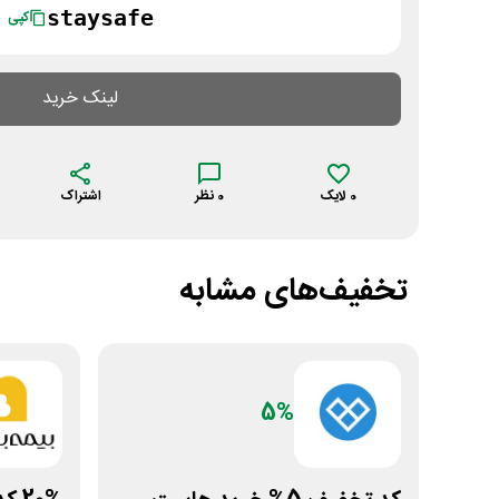
staysafe
کپی
لینک خرید
0
لایک
0
نظر
اشتراک
تخفیف‌های مشابه
5%