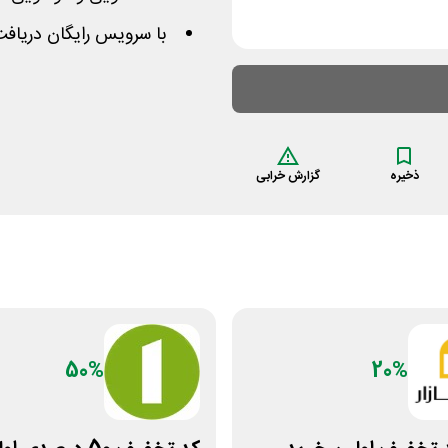
با سرویس رایگان دریاف
ذخیره
گزارش خرابی
50%
20%