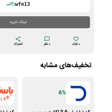
wfn13
کپی
لینک خرید
0
لایک
0
نظر
اشتراک
تخفیف‌های مشابه
5%