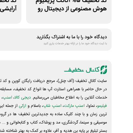
کد تخفیف 5% اکانت پریمیوم
هوش مصنوعی از دیجیتال رو
آرایشی 
دیدگاه خود را با ما به اشتراک بگذارید
با ثبت دیدگاه خود ما را در ارائه بهتر خدمات یاری کنید
سایت کانال تخفیف (آف چنل)، مرجع دریافت رایگان کوپن و کد تخ
در حال حاضر با همراهی استارت آپ ها انواع کد تخفیف، مسابقه، 
خدمات آنلاین را به اطلاع مخاطبان می‌رسانیم.
دیجی کالا
،
اسنپ
، 
فیلیمو
، نماوا،
اسنپ مارکت
،
اسنپ شاپ
، باسلام و
ازکی
از جمله این
ترین زمان و با چند کلیک ساده به جدیدترین تخفیف ها در گروه ت
موسیقی و سینما، گردشگری، مد و پوشاک، کتاب و کتابخوانی و ... 
بستر تبلیغ بر پایه بن هدیه و آفر، علاوه بر کمک به بهتر شناخته 