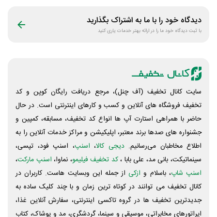
دیدگاه خود را با ما به اشتراک بگذارید
با ثبت دیدگاه خود ما را در ارائه بهتر خدمات یاری کنید
سایت کانال تخفیف (آف چنل)، مرجع دریافت رایگان کوپن و کد
تخفیف فروشگاه های آنلاین و کسب و‌ کارهای اینترنتی است. در حال
حاضر با همراهی استارت آپ ها انواع کد تخفیف، مسابقه، کمپین و
جشنواره های صدها برند معتبر، اپلیکیشن و مراکز خدمات آنلاین را به
اطلاع مخاطبان می‌رسانیم.
دیجی کالا
،
اسنپ
، اسنپ فود، تپسی،
سینماتیکت، بانی مد، علی‌ بابا ،
کد تخفیف فیلیمو
، نماوا،
اسنپ مارکت
،
اسنپ شاپ
، باسلام و
ازکی
از جمله این وبسایت ‌هاست. کاربران در
کانال تخفیف می توانند در کوتاه ترین زمان و با چند کلیک ساده به
جدیدترین تخفیف ها در گروه تاکسی اینترنتی، سفارش آنلاین غذا،
اپراتورهای مخابراتی، موسیقی و سینما، گردشگری، مد و پوشاک، کتاب