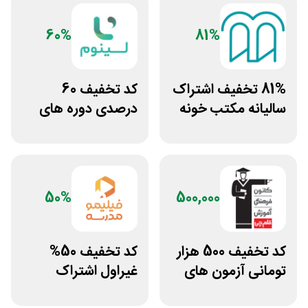
60%
81%
81% تخفیف اشتراک
کد تخفیف 60
سالیانه مکتب خونه
درصدی دوره های
علوم پزشکی لینوم
50%
500,000
کد تخفیف 500 هزار
کد تخفیف 50%
تومانی آزمون های
غیراول اشتراک
قلم چی
برنامه فیلیمو مدرسه