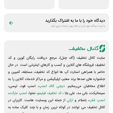
برنامه فیلیمو مدرسه
کتاب دیاکو بوک
دیدگاه خود را با ما به اشتراک بگذارید
با ثبت دیدگاه خود ما را در ارائه بهتر خدمات یاری کنید
سایت کانال تخفیف (آف چنل)، مرجع دریافت رایگان کوپن و کد
تخفیف فروشگاه های آنلاین و کسب و‌ کارهای اینترنتی است. در حال
حاضر با همراهی استارت آپ ها انواع کد تخفیف، مسابقه، کمپین و
جشنواره های صدها برند معتبر، اپلیکیشن و مراکز خدمات آنلاین را به
اطلاع مخاطبان می‌رسانیم.
دیجی کالا
،
اسنپ
، اسنپ فود، تپسی،
سینماتیکت، بانی مد، علی‌ بابا ،
کد تخفیف فیلیمو
، نماوا،
اسنپ مارکت
،
اسنپ شاپ
، باسلام و
ازکی
از جمله این وبسایت ‌هاست. کاربران در
کانال تخفیف می توانند در کوتاه ترین زمان و با چند کلیک ساده به