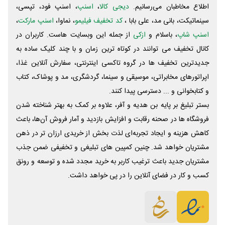
اطلاع مخاطبان می‌رسانیم.
دیجی کالا
،
اسنپ
، اسنپ فود، تپسی،
سینماتیکت، بانی مد، علی‌ بابا ،
کد تخفیف فیلیمو
، نماوا،
اسنپ مارکت
،
اسنپ شاپ
، باسلام و
ازکی
از جمله این وبسایت ‌هاست. کاربران در
کانال تخفیف می توانند در کوتاه ترین زمان و با چند کلیک ساده به
جدیدترین تخفیف ها در گروه تاکسی اینترنتی، سفارش آنلاین غذا،
اپراتورهای مخابراتی، موسیقی و سینما، گردشگری، مد و پوشاک، کتاب
و کتابخوانی و ... دسترسی پیدا کنند.
بستر تبلیغ بر پایه بن هدیه و آفر، علاوه بر کمک به بهتر شناخته شدن
فروشگاه ها در صحنه رقابت و افزایش بازدید و آمار فروش آن‌ها، باعث
کاهش هزینه و ایجاد تجربه‌ای لذت بخش از خریدی ارزان تر در ذهن
مشتریان خواهد شد. چنین کمپین های تبلیغی و تخفیفی ضمن جذب
مشتریان جدید باعث ترغیب کاربر به خرید مجدد شده و توسعه و رونق
کسب و کار در فضای آنلاین را در پی خواهد داشت.