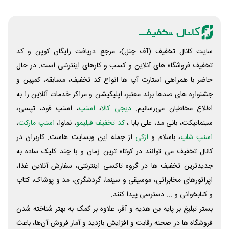
سایت کانال تخفیف (آف چنل)، مرجع دریافت رایگان کوپن و کد
تخفیف فروشگاه های آنلاین و کسب و‌ کارهای اینترنتی است. در حال
حاضر با همراهی استارت آپ ها انواع کد تخفیف، مسابقه، کمپین و
جشنواره های صدها برند معتبر، اپلیکیشن و مراکز خدمات آنلاین را به
اطلاع مخاطبان می‌رسانیم.
دیجی کالا
،
اسنپ
، اسنپ فود، تپسی،
سینماتیکت، بانی مد، علی‌ بابا ،
کد تخفیف فیلیمو
، نماوا،
اسنپ مارکت
،
اسنپ شاپ
، باسلام و
ازکی
از جمله این وبسایت ‌هاست. کاربران در
کانال تخفیف می توانند در کوتاه ترین زمان و با چند کلیک ساده به
جدیدترین تخفیف ها در گروه تاکسی اینترنتی، سفارش آنلاین غذا،
اپراتورهای مخابراتی، موسیقی و سینما، گردشگری، مد و پوشاک، کتاب
و کتابخوانی و ... دسترسی پیدا کنند.
بستر تبلیغ بر پایه بن هدیه و آفر، علاوه بر کمک به بهتر شناخته شدن
فروشگاه ها در صحنه رقابت و افزایش بازدید و آمار فروش آن‌ها، باعث