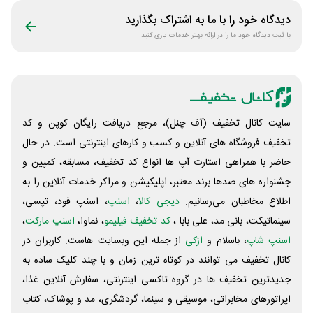
دیدگاه خود را با ما به اشتراک بگذارید
با ثبت دیدگاه خود ما را در ارائه بهتر خدمات یاری کنید
سایت کانال تخفیف (آف چنل)، مرجع دریافت رایگان کوپن و کد
تخفیف فروشگاه های آنلاین و کسب و‌ کارهای اینترنتی است. در حال
حاضر با همراهی استارت آپ ها انواع کد تخفیف، مسابقه، کمپین و
جشنواره های صدها برند معتبر، اپلیکیشن و مراکز خدمات آنلاین را به
اطلاع مخاطبان می‌رسانیم.
دیجی کالا
،
اسنپ
، اسنپ فود، تپسی،
سینماتیکت، بانی مد، علی‌ بابا ،
کد تخفیف فیلیمو
، نماوا،
اسنپ مارکت
،
اسنپ شاپ
، باسلام و
ازکی
از جمله این وبسایت ‌هاست. کاربران در
کانال تخفیف می توانند در کوتاه ترین زمان و با چند کلیک ساده به
جدیدترین تخفیف ها در گروه تاکسی اینترنتی، سفارش آنلاین غذا،
اپراتورهای مخابراتی، موسیقی و سینما، گردشگری، مد و پوشاک، کتاب