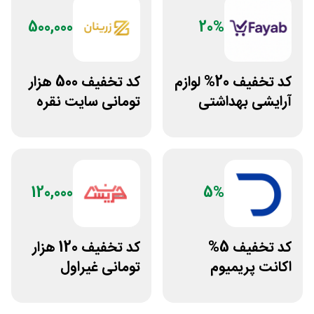
500,000
20%
کد تخفیف 20% لوازم
کد تخفیف 500 هزار
آرایشی بهداشتی
تومانی سایت نقره
فایاب
جات زنانه زرینان
120,000
5%
کد تخفیف 5%
کد تخفیف 120 هزار
اکانت پریمیوم
تومانی غیراول
هوش مصنوعی از
فروشگاه عینک
دیجیتال رو
حریسان