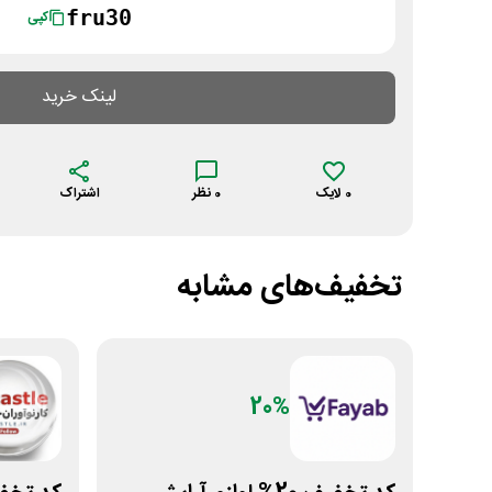
fru30
کپی
لینک خرید
0
لایک
0
نظر
اشتراک
تخفیف‌های مشابه
20%