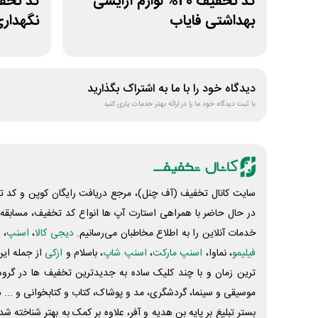
کد تخفیف 20% لوازم آرایشی
بهداشتی فایاب
نگهدار
دیدگاه خود را با ما به اشتراک بگذارید
با ثبت دیدگاه خود ما را در ارائه بهتر خدمات یاری کنید
سایت کانال تخفیف (آف چنل)، مرجع دریافت رایگان کوپن و کد تخ
در حال حاضر با همراهی استارت آپ ها انواع کد تخفیف، مسابقه، 
خدمات آنلاین را به اطلاع مخاطبان می‌رسانیم.
دیجی کالا
،
اسنپ
، 
فیلیمو
، نماوا،
اسنپ مارکت
،
اسنپ شاپ
، باسلام و
ازکی
از جمله این
ترین زمان و با چند کلیک ساده به جدیدترین تخفیف ها در گروه ت
موسیقی و سینما، گردشگری، مد و پوشاک، کتاب و کتابخوانی و ... 
بستر تبلیغ بر پایه بن هدیه و آفر، علاوه بر کمک به بهتر شناخته 