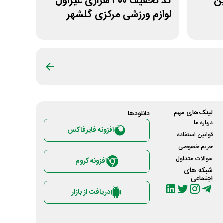
لین
کد تخفیف 400 هزاری غیراول
لوازم ورزشی مرکزی گلشهر
لینک‌های مهم
دانلود‌ها
درباره ما
افزونه فایرفاکس
قوانین استفاده
حریم خصوصی
سوالات متداول
افزونه کروم
شبکه های
اجتماعی
دریافت از بازار