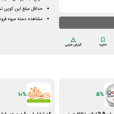
حداقل مبلغ این کوپن تخفیف دیجی 100
مشاهده دسته میوه فروشی
ذخیره
گزارش خرابی
10%
5%