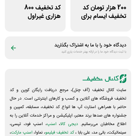
200 هزار تومان کد
کد تخفیف 800
تخفیف ایسام برای
هزاری غیراول
خرید اول
فروشگاه اکشن
فیگور بگو سیب
دیدگاه خود را با ما به اشتراک بگذارید
با ثبت دیدگاه خود ما را در ارائه بهتر خدمات یاری کنید
سایت کانال تخفیف (آف چنل)، مرجع دریافت رایگان کوپن و کد
تخفیف فروشگاه های آنلاین و کسب و‌ کارهای اینترنتی است. در حال
حاضر با همراهی استارت آپ ها انواع کد تخفیف، مسابقه، کمپین و
جشنواره های صدها برند معتبر، اپلیکیشن و مراکز خدمات آنلاین را به
اطلاع مخاطبان می‌رسانیم.
دیجی کالا
،
اسنپ
، اسنپ فود، تپسی،
سینماتیکت، بانی مد، علی‌ بابا ،
کد تخفیف فیلیمو
، نماوا،
اسنپ مارکت
،