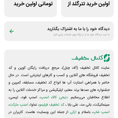
اولین خرید تترگلد از
تومانی اولین خرید
نوبیتکس
ساچمه نقره از
سیلفام
دیدگاه خود را با ما به اشتراک بگذارید
با ثبت دیدگاه خود ما را در ارائه بهتر خدمات یاری کنید
سایت کانال تخفیف (آف چنل)، مرجع دریافت رایگان کوپن و کد
تخفیف فروشگاه های آنلاین و کسب و‌ کارهای اینترنتی است. در حال
حاضر با همراهی استارت آپ ها انواع کد تخفیف، مسابقه، کمپین و
جشنواره های صدها برند معتبر، اپلیکیشن و مراکز خدمات آنلاین را به
اطلاع مخاطبان می‌رسانیم.
دیجی کالا
،
اسنپ
، اسنپ فود، تپسی،
سینماتیکت، بانی مد، علی‌ بابا ،
کد تخفیف فیلیمو
، نماوا،
اسنپ مارکت
،
اسنپ شاپ
، باسلام و
ازکی
از جمله این وبسایت ‌هاست. کاربران در