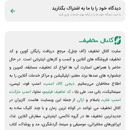
دیدگاه خود را با ما به اشتراک بگذارید
با ثبت دیدگاه خود ما را در ارائه بهتر خدمات یاری کنید
سایت کانال تخفیف (آف چنل)، مرجع دریافت رایگان کوپن و کد
تخفیف فروشگاه های آنلاین و کسب و‌ کارهای اینترنتی است. در حال
حاضر با همراهی استارت آپ ها انواع کد تخفیف، مسابقه، کمپین و
جشنواره های صدها برند معتبر، اپلیکیشن و مراکز خدمات آنلاین را به
اطلاع مخاطبان می‌رسانیم.
دیجی کالا
،
اسنپ
، اسنپ فود، تپسی،
سینماتیکت، بانی مد، علی‌ بابا ،
کد تخفیف فیلیمو
، نماوا،
اسنپ مارکت
،
اسنپ شاپ
، باسلام و
ازکی
از جمله این وبسایت ‌هاست. کاربران در
کانال تخفیف می توانند در کوتاه ترین زمان و با چند کلیک ساده به
جدیدترین تخفیف ها در گروه تاکسی اینترنتی، سفارش آنلاین غذا،
اپراتورهای مخابراتی، موسیقی و سینما، گردشگری، مد و پوشاک، کتاب