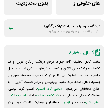
های حقوقی و
بدون محدودیت
دانشگاهی انتشارات
فروشگاه کتاب
جنگل
دیجیتال سیموف
دیدگاه خود را با ما به اشتراک بگذارید
با ثبت دیدگاه خود ما را در ارائه بهتر خدمات یاری کنید
سایت کانال تخفیف (آف چنل)، مرجع دریافت رایگان کوپن و کد
تخفیف فروشگاه های آنلاین و کسب و‌ کارهای اینترنتی است. در حال
حاضر با همراهی استارت آپ ها انواع کد تخفیف، مسابقه، کمپین و
جشنواره های صدها برند معتبر، اپلیکیشن و مراکز خدمات آنلاین را به
اطلاع مخاطبان می‌رسانیم.
دیجی کالا
،
اسنپ
، اسنپ فود، تپسی،
سینماتیکت، بانی مد، علی‌ بابا ،
کد تخفیف فیلیمو
، نماوا،
اسنپ مارکت
،
اسنپ شاپ
، باسلام و
ازکی
از جمله این وبسایت ‌هاست. کاربران در