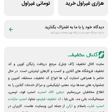
هزاری غیراول خرید
تومانی غیراول
لاستیک شجاع تایر
فروشگاه ایرانتک 24
دیدگاه خود را با ما به اشتراک بگذارید
با ثبت دیدگاه خود ما را در ارائه بهتر خدمات یاری کنید
سایت کانال تخفیف (آف چنل)، مرجع دریافت رایگان کوپن و کد
تخفیف فروشگاه های آنلاین و کسب و‌ کارهای اینترنتی است. در حال
حاضر با همراهی استارت آپ ها انواع کد تخفیف، مسابقه، کمپین و
جشنواره های صدها برند معتبر، اپلیکیشن و مراکز خدمات آنلاین را به
اطلاع مخاطبان می‌رسانیم.
دیجی کالا
،
اسنپ
، اسنپ فود، تپسی،
سینماتیکت، بانی مد، علی‌ بابا ،
کد تخفیف فیلیمو
، نماوا،
اسنپ مارکت
،
اسنپ شاپ
، باسلام و
ازکی
از جمله این وبسایت ‌هاست. کاربران در