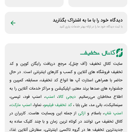
برنامه قاصدک 24
داخلی سفرآرا
دیدگاه خود را با ما به اشتراک بگذارید
با ثبت دیدگاه خود ما را در ارائه بهتر خدمات یاری کنید
سایت کانال تخفیف (آف چنل)، مرجع دریافت رایگان کوپن و کد
تخفیف فروشگاه های آنلاین و کسب و‌ کارهای اینترنتی است. در حال
حاضر با همراهی استارت آپ ها انواع کد تخفیف، مسابقه، کمپین و
جشنواره های صدها برند معتبر، اپلیکیشن و مراکز خدمات آنلاین را به
اطلاع مخاطبان می‌رسانیم.
دیجی کالا
،
اسنپ
، اسنپ فود، تپسی،
سینماتیکت، بانی مد، علی‌ بابا ،
کد تخفیف فیلیمو
، نماوا،
اسنپ مارکت
،
اسنپ شاپ
، باسلام و
ازکی
از جمله این وبسایت ‌هاست. کاربران در
کانال تخفیف می توانند در کوتاه ترین زمان و با چند کلیک ساده به
جدیدترین تخفیف ها در گروه تاکسی اینترنتی، سفارش آنلاین غذا،