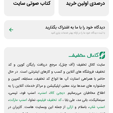
درصدی اولین خرید
کتاب صوتی سایت
فروشگاه کتاب
طاقچه
سیموف
دیدگاه خود را با ما به اشتراک بگذارید
با ثبت دیدگاه خود ما را در ارائه بهتر خدمات یاری کنید
سایت کانال تخفیف (آف چنل)، مرجع دریافت رایگان کوپن و کد
تخفیف فروشگاه های آنلاین و کسب و‌ کارهای اینترنتی است. در حال
حاضر با همراهی استارت آپ ها انواع کد تخفیف، مسابقه، کمپین و
جشنواره های صدها برند معتبر، اپلیکیشن و مراکز خدمات آنلاین را به
اطلاع مخاطبان می‌رسانیم.
دیجی کالا
،
اسنپ
، اسنپ فود، تپسی،
سینماتیکت، بانی مد، علی‌ بابا ،
کد تخفیف فیلیمو
، نماوا،
اسنپ مارکت
،
اسنپ شاپ
، باسلام و
ازکی
از جمله این وبسایت ‌هاست. کاربران در