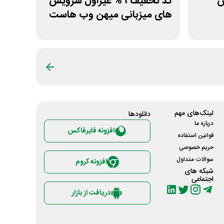
ش
کد تخفیف 9% غیراول سرویس
های میزبانی میهن وب هاست
لینک‌های مهم
دانلود‌ها
درباره ما
افزونه فایرفاکس
قوانین استفاده
حریم خصوصی
سوالات متداول
افزونه کروم
شبکه های
اجتماعی
دریافت از بازار