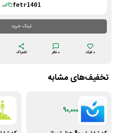
fetr1401
کپی
لینک خرید
0
لایک
0
نظر
اشتراک
تخفیف‌های مشابه
90,000