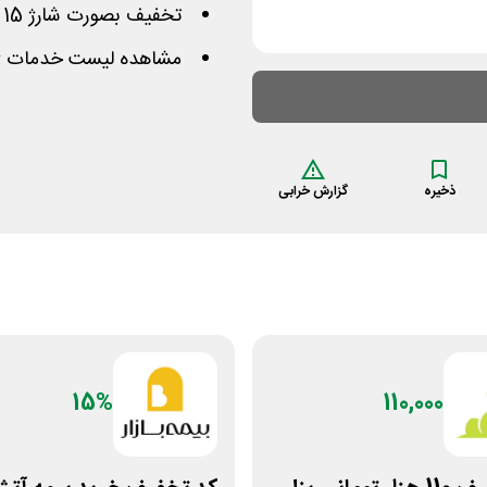
تخفیف بصورت شارژ 15 درصد از مبلغ سفارش در کیف پول است
مشاهده لیست خدمات ژا
ذخیره
گزارش خرابی
15%
110,000