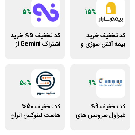
5%
15%
کد تخفیف خرید
کد تخفیف 5% خرید
بیمه آتش سوزی و
اشتراک Gemini از
زلزله بیمه بازار
فراسیب
50%
9%
کد تخفیف 9%
کد تخفیف 50%
غیراول سرویس های
هاست لینوکس ایران
میزبانی میهن وب
و اروپا سابین سرور
هاست