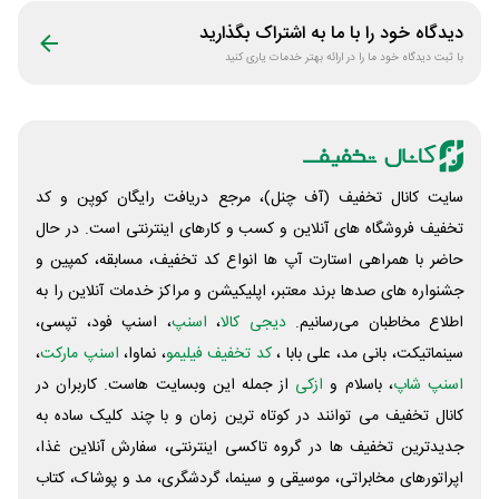
دیدگاه خود را با ما به اشتراک بگذارید
با ثبت دیدگاه خود ما را در ارائه بهتر خدمات یاری کنید
سایت کانال تخفیف (آف چنل)، مرجع دریافت رایگان کوپن و کد
تخفیف فروشگاه های آنلاین و کسب و‌ کارهای اینترنتی است. در حال
حاضر با همراهی استارت آپ ها انواع کد تخفیف، مسابقه، کمپین و
جشنواره های صدها برند معتبر، اپلیکیشن و مراکز خدمات آنلاین را به
اطلاع مخاطبان می‌رسانیم.
دیجی کالا
،
اسنپ
، اسنپ فود، تپسی،
سینماتیکت، بانی مد، علی‌ بابا ،
کد تخفیف فیلیمو
، نماوا،
اسنپ مارکت
،
اسنپ شاپ
، باسلام و
ازکی
از جمله این وبسایت ‌هاست. کاربران در
کانال تخفیف می توانند در کوتاه ترین زمان و با چند کلیک ساده به
جدیدترین تخفیف ها در گروه تاکسی اینترنتی، سفارش آنلاین غذا،
اپراتورهای مخابراتی، موسیقی و سینما، گردشگری، مد و پوشاک، کتاب