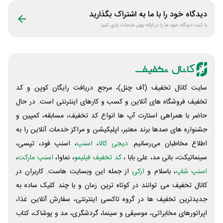
دیدگاه خود را با ما به اشتراک بگذارید
با ثبت دیدگاه خود ما را در ارائه بهتر خدمات یاری کنید
سایت کانال تخفیف (آف چنل)، مرجع دریافت رایگان کوپن و کد
تخفیف فروشگاه های آنلاین و کسب و‌ کارهای اینترنتی است. در حال
حاضر با همراهی استارت آپ ها انواع کد تخفیف، مسابقه، کمپین و
جشنواره های صدها برند معتبر، اپلیکیشن و مراکز خدمات آنلاین را به
اطلاع مخاطبان می‌رسانیم.
دیجی کالا
،
اسنپ
، اسنپ فود، تپسی،
سینماتیکت، بانی مد، علی‌ بابا ،
کد تخفیف فیلیمو
، نماوا،
اسنپ مارکت
،
اسنپ شاپ
، باسلام و
ازکی
از جمله این وبسایت ‌هاست. کاربران در
کانال تخفیف می توانند در کوتاه ترین زمان و با چند کلیک ساده به
جدیدترین تخفیف ها در گروه تاکسی اینترنتی، سفارش آنلاین غذا،
اپراتورهای مخابراتی، موسیقی و سینما، گردشگری، مد و پوشاک، کتاب