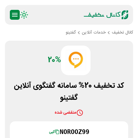
کانال تخفیف
خدمات آنلاین
گفتینو
20%
کد تخفیف 20% سامانه گفتگوی آنلاین
گفتینو
منقضی شده
NOROOZ99
کپی