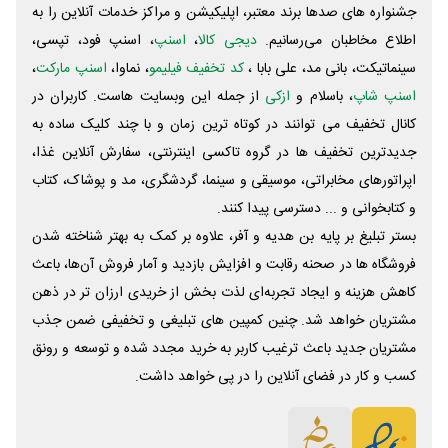
جشنواره های صدها برند معتبر، اپلیکیشن و مراکز خدمات آنلاین را به
اطلاع مخاطبان می‌رسانیم.
دیجی کالا
،
اسنپ
، اسنپ فود، تپسی،
سینماتیکت، بانی مد، علی‌ بابا ،
کد تخفیف فیلیمو
، نماوا،
اسنپ مارکت
،
اسنپ شاپ
، باسلام و
ازکی
از جمله این وبسایت ‌هاست. کاربران در
کانال تخفیف می توانند در کوتاه ترین زمان و با چند کلیک ساده به
جدیدترین تخفیف ها در گروه تاکسی اینترنتی، سفارش آنلاین غذا،
اپراتورهای مخابراتی، موسیقی و سینما، گردشگری، مد و پوشاک، کتاب
و کتابخوانی و ... دسترسی پیدا کنند.
بستر تبلیغ بر پایه بن هدیه و آفر، علاوه بر کمک به بهتر شناخته شدن
فروشگاه ها در صحنه رقابت و افزایش بازدید و آمار فروش آن‌ها، باعث
کاهش هزینه و ایجاد تجربه‌ای لذت بخش از خریدی ارزان تر در ذهن
مشتریان خواهد شد. چنین کمپین های تبلیغی و تخفیفی ضمن جذب
مشتریان جدید باعث ترغیب کاربر به خرید مجدد شده و توسعه و رونق
کسب و کار در فضای آنلاین را در پی خواهد داشت.