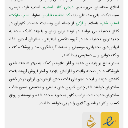
اطلاع مخاطبان می‌رسانیم.
دیجی کالا
،
اسنپ
، اسنپ فود، تپسی،
سینماتیکت، بانی مد، علی‌ بابا ،
کد تخفیف فیلیمو
، نماوا،
اسنپ مارکت
،
اسنپ شاپ
، باسلام و
ازکی
از جمله این وبسایت ‌هاست. کاربران در
کانال تخفیف می توانند در کوتاه ترین زمان و با چند کلیک ساده به
جدیدترین تخفیف ها در گروه تاکسی اینترنتی، سفارش آنلاین غذا،
اپراتورهای مخابراتی، موسیقی و سینما، گردشگری، مد و پوشاک، کتاب
و کتابخوانی و ... دسترسی پیدا کنند.
بستر تبلیغ بر پایه بن هدیه و آفر، علاوه بر کمک به بهتر شناخته شدن
فروشگاه ها در صحنه رقابت و افزایش بازدید و آمار فروش آن‌ها، باعث
کاهش هزینه و ایجاد تجربه‌ای لذت بخش از خریدی ارزان تر در ذهن
مشتریان خواهد شد. چنین کمپین های تبلیغی و تخفیفی ضمن جذب
مشتریان جدید باعث ترغیب کاربر به خرید مجدد شده و توسعه و رونق
کسب و کار در فضای آنلاین را در پی خواهد داشت.