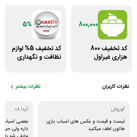
5%
800,000
کد تخفیف 800
کد تخفیف 5% لوازم
هزاری غیراول
نظافت و نگهداری
فروشگاه اکشن
خودرو کستل
فیگور بگو سیب
نظرات کاربران
نظرات بیشتر
کوروش
آیدا.ف
لیست و قیمت و عکس های اسباب بازی
بعضی اسباب با
هاتون لطف میکنید
داره ولی حیف 
مابقی شو باید 