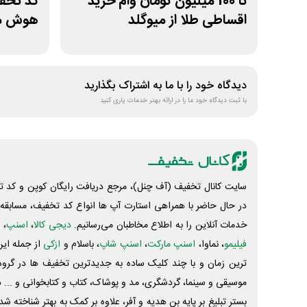
تا 100 میلیون تومان وام خرید
اقساطی طلا از میوگلد
هوش مص
دیدگاه خود را با ما به اشتراک بگذارید
با ثبت دیدگاه خود ما را در ارائه بهتر خدمات یاری کنید
سایت کانال تخفیف (آف چنل)، مرجع دریافت رایگان کوپن و کد تخ
در حال حاضر با همراهی استارت آپ ها انواع کد تخفیف، مسابقه، 
خدمات آنلاین را به اطلاع مخاطبان می‌رسانیم.
دیجی کالا
،
اسنپ
، 
فیلیمو
، نماوا،
اسنپ مارکت
،
اسنپ شاپ
، باسلام و
ازکی
از جمله این
ترین زمان و با چند کلیک ساده به جدیدترین تخفیف ها در گروه ت
موسیقی و سینما، گردشگری، مد و پوشاک، کتاب و کتابخوانی و ... 
بستر تبلیغ بر پایه بن هدیه و آفر، علاوه بر کمک به بهتر شناخته 