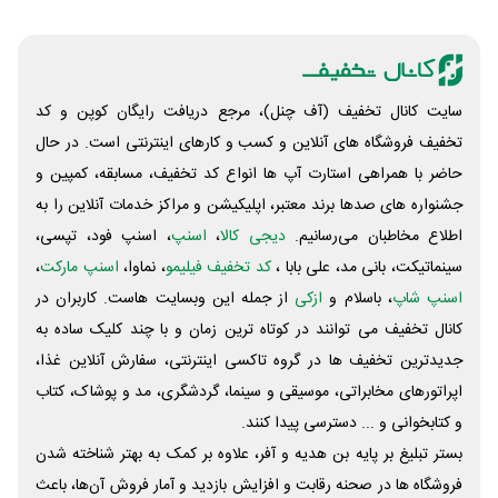
سایت کانال تخفیف (آف چنل)، مرجع دریافت رایگان کوپن و کد
تخفیف فروشگاه های آنلاین و کسب و‌ کارهای اینترنتی است. در حال
حاضر با همراهی استارت آپ ها انواع کد تخفیف، مسابقه، کمپین و
جشنواره های صدها برند معتبر، اپلیکیشن و مراکز خدمات آنلاین را به
اطلاع مخاطبان می‌رسانیم.
دیجی کالا
،
اسنپ
، اسنپ فود، تپسی،
سینماتیکت، بانی مد، علی‌ بابا ،
کد تخفیف فیلیمو
، نماوا،
اسنپ مارکت
،
اسنپ شاپ
، باسلام و
ازکی
از جمله این وبسایت ‌هاست. کاربران در
کانال تخفیف می توانند در کوتاه ترین زمان و با چند کلیک ساده به
جدیدترین تخفیف ها در گروه تاکسی اینترنتی، سفارش آنلاین غذا،
اپراتورهای مخابراتی، موسیقی و سینما، گردشگری، مد و پوشاک، کتاب
و کتابخوانی و ... دسترسی پیدا کنند.
بستر تبلیغ بر پایه بن هدیه و آفر، علاوه بر کمک به بهتر شناخته شدن
فروشگاه ها در صحنه رقابت و افزایش بازدید و آمار فروش آن‌ها، باعث