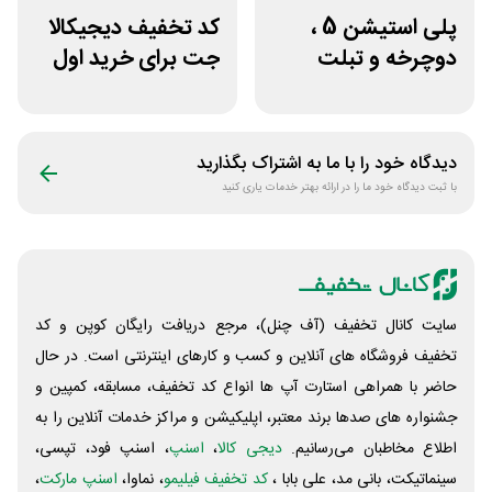
پلی استیشن 5 ،
کد تخفیف دیجیکالا
دوچرخه و تبلت
جت برای خرید اول
جوایز بازی دنیای
مشتری جدید
میرکس
دیدگاه خود را با ما به اشتراک بگذارید
با ثبت دیدگاه خود ما را در ارائه بهتر خدمات یاری کنید
سایت کانال تخفیف (آف چنل)، مرجع دریافت رایگان کوپن و کد
تخفیف فروشگاه های آنلاین و کسب و‌ کارهای اینترنتی است. در حال
حاضر با همراهی استارت آپ ها انواع کد تخفیف، مسابقه، کمپین و
جشنواره های صدها برند معتبر، اپلیکیشن و مراکز خدمات آنلاین را به
اطلاع مخاطبان می‌رسانیم.
دیجی کالا
،
اسنپ
، اسنپ فود، تپسی،
سینماتیکت، بانی مد، علی‌ بابا ،
کد تخفیف فیلیمو
، نماوا،
اسنپ مارکت
،