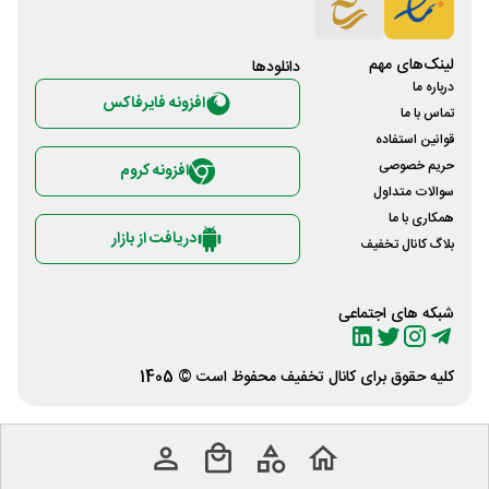
لینک‌های مهم
دانلود‌ها
درباره ما
افزونه فایرفاکس
تماس با ما
قوانین استفاده
حریم خصوصی
افزونه کروم
سوالات متداول
همکاری با ما
دریافت از بازار
بلاگ کانال تخفیف
شبکه های اجتماعی
کلیه حقوق برای
کانال تخفیف
محفوظ است © 1405