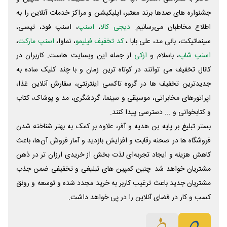
جشنواره های صدها برند معتبر، اپلیکیشن و مراکز خدمات آنلاین را به
اطلاع مخاطبان می‌رسانیم.
دیجی کالا
،
اسنپ
، اسنپ فود، تپسی،
سینماتیکت، بانی مد، علی‌ بابا ،
کد تخفیف فیلیمو
، نماوا،
اسنپ مارکت
،
اسنپ شاپ
، باسلام و
ازکی
از جمله این وبسایت ‌هاست. کاربران در
کانال تخفیف می توانند در کوتاه ترین زمان و با چند کلیک ساده به
جدیدترین تخفیف ها در گروه تاکسی اینترنتی، سفارش آنلاین غذا،
اپراتورهای مخابراتی، موسیقی و سینما، گردشگری، مد و پوشاک، کتاب
و کتابخوانی و ... دسترسی پیدا کنند.
بستر تبلیغ بر پایه بن هدیه و آفر، علاوه بر کمک به بهتر شناخته شدن
فروشگاه ها در صحنه رقابت و افزایش بازدید و آمار فروش آن‌ها، باعث
کاهش هزینه و ایجاد تجربه‌ای لذت بخش از خریدی ارزان تر در ذهن
مشتریان خواهد شد. چنین کمپین های تبلیغی و تخفیفی ضمن جذب
مشتریان جدید باعث ترغیب کاربر به خرید مجدد شده و توسعه و رونق
کسب و کار در فضای آنلاین را در پی خواهد داشت.