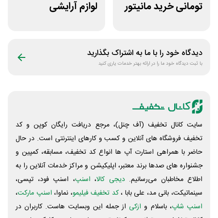
تومانی خرید مانیتور
لوازم آرایشی
استوک ریزپردازان
بهداشتی باسلام
دیدگاه خود را با ما به اشتراک بگذارید
با ثبت دیدگاه خود ما را در ارائه بهتر خدمات یاری کنید
سایت کانال تخفیف (آف چنل)، مرجع دریافت رایگان کوپن و کد
تخفیف فروشگاه های آنلاین و کسب و‌ کارهای اینترنتی است. در حال
حاضر با همراهی استارت آپ ها انواع کد تخفیف، مسابقه، کمپین و
جشنواره های صدها برند معتبر، اپلیکیشن و مراکز خدمات آنلاین را به
اطلاع مخاطبان می‌رسانیم.
دیجی کالا
،
اسنپ
، اسنپ فود، تپسی،
سینماتیکت، بانی مد، علی‌ بابا ،
کد تخفیف فیلیمو
، نماوا،
اسنپ مارکت
،
اسنپ شاپ
، باسلام و
ازکی
از جمله این وبسایت ‌هاست. کاربران در