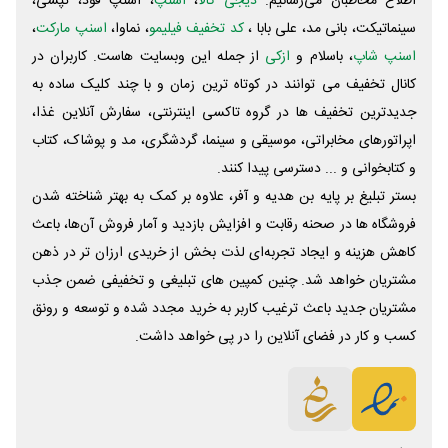
اطلاع مخاطبان می‌رسانیم.
دیجی کالا
،
اسنپ
، اسنپ فود، تپسی،
سینماتیکت، بانی مد، علی‌ بابا ،
کد تخفیف فیلیمو
، نماوا،
اسنپ مارکت
،
اسنپ شاپ
، باسلام و
ازکی
از جمله این وبسایت ‌هاست. کاربران در
کانال تخفیف می توانند در کوتاه ترین زمان و با چند کلیک ساده به
جدیدترین تخفیف ها در گروه تاکسی اینترنتی، سفارش آنلاین غذا،
اپراتورهای مخابراتی، موسیقی و سینما، گردشگری، مد و پوشاک، کتاب
و کتابخوانی و ... دسترسی پیدا کنند.
بستر تبلیغ بر پایه بن هدیه و آفر، علاوه بر کمک به بهتر شناخته شدن
فروشگاه ها در صحنه رقابت و افزایش بازدید و آمار فروش آن‌ها، باعث
کاهش هزینه و ایجاد تجربه‌ای لذت بخش از خریدی ارزان تر در ذهن
مشتریان خواهد شد. چنین کمپین های تبلیغی و تخفیفی ضمن جذب
مشتریان جدید باعث ترغیب کاربر به خرید مجدد شده و توسعه و رونق
کسب و کار در فضای آنلاین را در پی خواهد داشت.