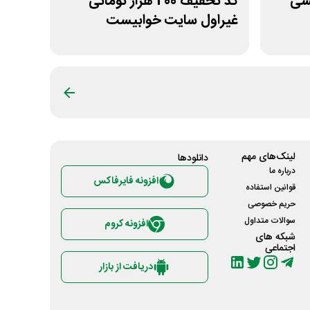
آرایشی
کد تخفیف 200 هزار تومانی
غیراول سایت خوابیست
لینک‌های مهم
دانلود‌ها
درباره ما
افزونه فایرفاکس
قوانین استفاده
حریم خصوصی
سوالات متداول
افزونه کروم
شبکه های
اجتماعی
دریافت از بازار