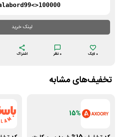
alabord99<>100000
لینک خرید
0
لایک
0
نظر
اشتراک
تخفیف‌های مشابه
15%