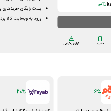
k
کپی
پست رایگان خریدهای بالای 170 هزار تومان در
ورود به وبسایت کالا برد
ذخیره
گزارش خرابی
20%
6%