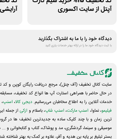
کد تخفیف 15% خرید سیم کارت
آپتل از سایت اکسوری
آرایشی 
دیدگاه خود را با ما به اشتراک بگذارید
با ثبت دیدگاه خود ما را در ارائه بهتر خدمات یاری کنید
سایت کانال تخفیف (آف چنل)، مرجع دریافت رایگان کوپن و کد تخ
در حال حاضر با همراهی استارت آپ ها انواع کد تخفیف، مسابقه، 
خدمات آنلاین را به اطلاع مخاطبان می‌رسانیم.
دیجی کالا
،
اسنپ
، 
فیلیمو
، نماوا،
اسنپ مارکت
،
اسنپ شاپ
، باسلام و
ازکی
از جمله این
ترین زمان و با چند کلیک ساده به جدیدترین تخفیف ها در گروه ت
موسیقی و سینما، گردشگری، مد و پوشاک، کتاب و کتابخوانی و ... 
بستر تبلیغ بر پایه بن هدیه و آفر، علاوه بر کمک به بهتر شناخته 