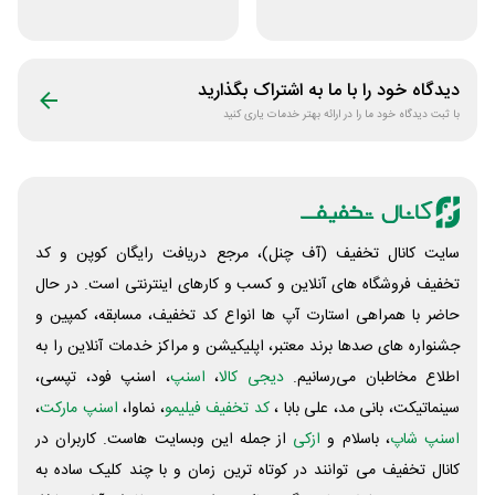
فروشگاه اکسسوری
دی جی لند
جانبی
دیدگاه خود را با ما به اشتراک بگذارید
با ثبت دیدگاه خود ما را در ارائه بهتر خدمات یاری کنید
سایت کانال تخفیف (آف چنل)، مرجع دریافت رایگان کوپن و کد
تخفیف فروشگاه های آنلاین و کسب و‌ کارهای اینترنتی است. در حال
حاضر با همراهی استارت آپ ها انواع کد تخفیف، مسابقه، کمپین و
جشنواره های صدها برند معتبر، اپلیکیشن و مراکز خدمات آنلاین را به
اطلاع مخاطبان می‌رسانیم.
دیجی کالا
،
اسنپ
، اسنپ فود، تپسی،
سینماتیکت، بانی مد، علی‌ بابا ،
کد تخفیف فیلیمو
، نماوا،
اسنپ مارکت
،
اسنپ شاپ
، باسلام و
ازکی
از جمله این وبسایت ‌هاست. کاربران در
کانال تخفیف می توانند در کوتاه ترین زمان و با چند کلیک ساده به