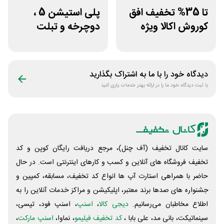
تا 35% تخفیف افق
پلی استیشن 5 ،
کوروش اکالا ویژه
دوچرخه و تبلت
لوازم نظافت منزل
جوایز بازی دنیای
میرکس
دیدگاه خود را با ما به اشتراک بگذارید
با ثبت دیدگاه خود ما را در ارائه بهتر خدمات یاری کنید
سایت کانال تخفیف (آف چنل)، مرجع دریافت رایگان کوپن و کد
تخفیف فروشگاه های آنلاین و کسب و‌ کارهای اینترنتی است. در حال
حاضر با همراهی استارت آپ ها انواع کد تخفیف، مسابقه، کمپین و
جشنواره های صدها برند معتبر، اپلیکیشن و مراکز خدمات آنلاین را به
اطلاع مخاطبان می‌رسانیم.
دیجی کالا
،
اسنپ
، اسنپ فود، تپسی،
سینماتیکت، بانی مد، علی‌ بابا ،
کد تخفیف فیلیمو
، نماوا،
اسنپ مارکت
،