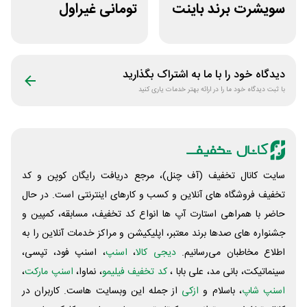
سویشرت برند باینت
تومانی غیراول
دیجی استایل
فروشگاه آنلاین
پادمیرا
دیدگاه خود را با ما به اشتراک بگذارید
با ثبت دیدگاه خود ما را در ارائه بهتر خدمات یاری کنید
سایت کانال تخفیف (آف چنل)، مرجع دریافت رایگان کوپن و کد
تخفیف فروشگاه های آنلاین و کسب و‌ کارهای اینترنتی است. در حال
حاضر با همراهی استارت آپ ها انواع کد تخفیف، مسابقه، کمپین و
جشنواره های صدها برند معتبر، اپلیکیشن و مراکز خدمات آنلاین را به
اطلاع مخاطبان می‌رسانیم.
دیجی کالا
،
اسنپ
، اسنپ فود، تپسی،
سینماتیکت، بانی مد، علی‌ بابا ،
کد تخفیف فیلیمو
، نماوا،
اسنپ مارکت
،
اسنپ شاپ
، باسلام و
ازکی
از جمله این وبسایت ‌هاست. کاربران در