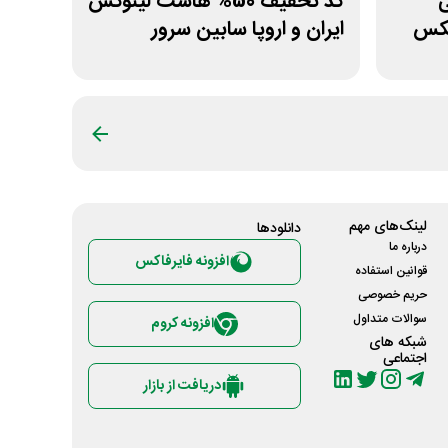
نی
کد تخفیف 50% هاست لینوکس
مکس
ایران و اروپا سابین سرور
لینک‌های مهم
دانلود‌ها
درباره ما
افزونه فایرفاکس
قوانین استفاده
حریم خصوصی
سوالات متداول
افزونه کروم
شبکه های
اجتماعی
دریافت از بازار