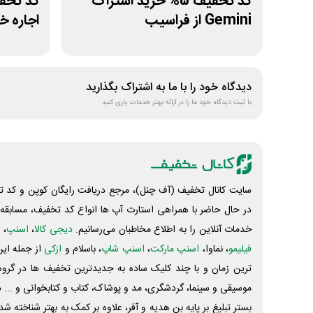
کد تخفیف 5% خرید اشتراک
Gemini از فراسیب
اجاره 
دیدگاه خود را با ما به اشتراک بگذارید
با ثبت دیدگاه خود ما را در ارائه بهتر خدمات یاری کنید
سایت کانال تخفیف (آف چنل)، مرجع دریافت رایگان کوپن و کد تخ
در حال حاضر با همراهی استارت آپ ها انواع کد تخفیف، مسابقه، 
خدمات آنلاین را به اطلاع مخاطبان می‌رسانیم.
دیجی کالا
،
اسنپ
، 
فیلیمو
، نماوا،
اسنپ مارکت
،
اسنپ شاپ
، باسلام و
ازکی
از جمله این
ترین زمان و با چند کلیک ساده به جدیدترین تخفیف ها در گروه ت
موسیقی و سینما، گردشگری، مد و پوشاک، کتاب و کتابخوانی و ... 
بستر تبلیغ بر پایه بن هدیه و آفر، علاوه بر کمک به بهتر شناخته 