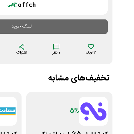
offch
کپی
لینک خرید
3
لایک
0
نظر
اشتراک
تخفیف‌های مشابه
5%