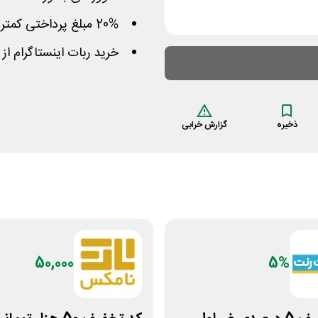
20% مبلغ پرداختی کمتر بدون محدودیت سفارش اول
خرید ربات اینستاگرام از 
ذخیره
گزارش خرابی
50,000
5%