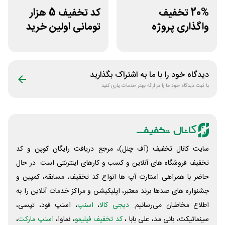
20% تخفیف
کد تخفیف 5 هزار
واگذاری پروژه
تومانی اولین خرید
دورکاری پارس
اومو
فریلنسر
دیدگاه خود را با ما به اشتراک بگذارید
با ثبت دیدگاه خود ما را در ارائه بهتر خدمات یاری کنید
سایت کانال تخفیف (آف چنل)، مرجع دریافت رایگان کوپن و کد
تخفیف فروشگاه های آنلاین و کسب و‌ کارهای اینترنتی است. در حال
حاضر با همراهی استارت آپ ها انواع کد تخفیف، مسابقه، کمپین و
جشنواره های صدها برند معتبر، اپلیکیشن و مراکز خدمات آنلاین را به
اطلاع مخاطبان می‌رسانیم.
دیجی کالا
،
اسنپ
، اسنپ فود، تپسی،
سینماتیکت، بانی مد، علی‌ بابا ،
کد تخفیف فیلیمو
، نماوا،
اسنپ مارکت
،