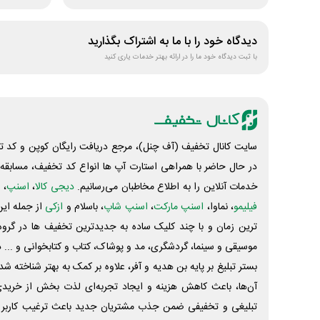
دیدگاه خود را با ما به اشتراک بگذارید
با ثبت دیدگاه خود ما را در ارائه بهتر خدمات یاری کنید
سایت کانال تخفیف (آف چنل)، مرجع دریافت رایگان کوپن و کد تخ
در حال حاضر با همراهی استارت آپ ها انواع کد تخفیف، مسابقه، 
خدمات آنلاین را به اطلاع مخاطبان می‌رسانیم.
دیجی کالا
،
اسنپ
، 
فیلیمو
، نماوا،
اسنپ مارکت
،
اسنپ شاپ
، باسلام و
ازکی
از جمله این
ترین زمان و با چند کلیک ساده به جدیدترین تخفیف ها در گروه ت
موسیقی و سینما، گردشگری، مد و پوشاک، کتاب و کتابخوانی و ... 
بستر تبلیغ بر پایه بن هدیه و آفر، علاوه بر کمک به بهتر شناخته 
آن‌ها، باعث کاهش هزینه و ایجاد تجربه‌ای لذت بخش از خرید
تبلیغی و تخفیفی ضمن جذب مشتریان جدید باعث ترغیب کاربر 