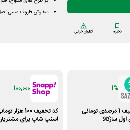
در طرح های متنوع، قلم 
سفارش ظروف مسی اصل از
ذخیره
گزارش خرابی
100,000
1%
کد تخفیف 1 درصدی تومانی
کد تخفیف 100 هزار توما
ول سازکالا
اسنپ شاپ برای مشتریان
قدیمی