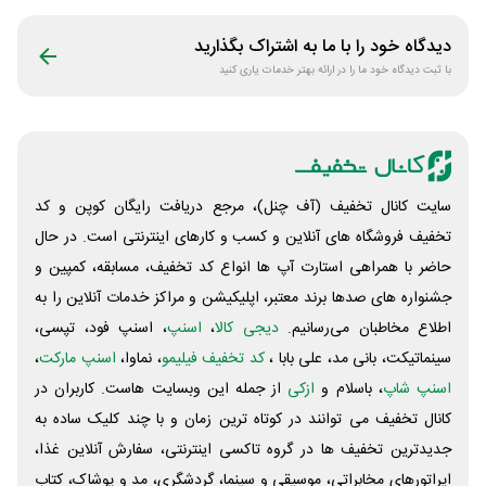
دیدگاه خود را با ما به اشتراک بگذارید
با ثبت دیدگاه خود ما را در ارائه بهتر خدمات یاری کنید
سایت کانال تخفیف (آف چنل)، مرجع دریافت رایگان کوپن و کد
تخفیف فروشگاه های آنلاین و کسب و‌ کارهای اینترنتی است. در حال
حاضر با همراهی استارت آپ ها انواع کد تخفیف، مسابقه، کمپین و
جشنواره های صدها برند معتبر، اپلیکیشن و مراکز خدمات آنلاین را به
اطلاع مخاطبان می‌رسانیم.
دیجی کالا
،
اسنپ
، اسنپ فود، تپسی،
سینماتیکت، بانی مد، علی‌ بابا ،
کد تخفیف فیلیمو
، نماوا،
اسنپ مارکت
،
اسنپ شاپ
، باسلام و
ازکی
از جمله این وبسایت ‌هاست. کاربران در
کانال تخفیف می توانند در کوتاه ترین زمان و با چند کلیک ساده به
جدیدترین تخفیف ها در گروه تاکسی اینترنتی، سفارش آنلاین غذا،
اپراتورهای مخابراتی، موسیقی و سینما، گردشگری، مد و پوشاک، کتاب