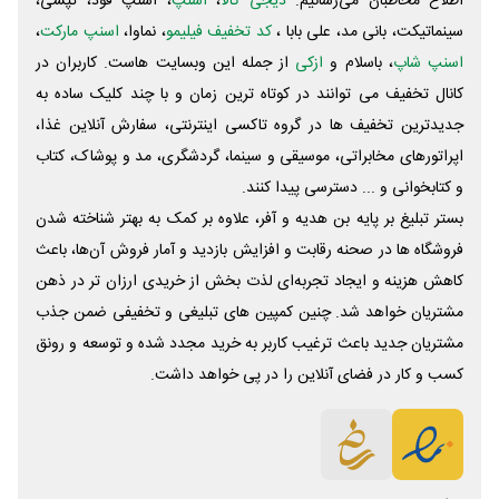
اطلاع مخاطبان می‌رسانیم.
دیجی کالا
،
اسنپ
، اسنپ فود، تپسی،
سینماتیکت، بانی مد، علی‌ بابا ،
کد تخفیف فیلیمو
، نماوا،
اسنپ مارکت
،
اسنپ شاپ
، باسلام و
ازکی
از جمله این وبسایت ‌هاست. کاربران در
کانال تخفیف می توانند در کوتاه ترین زمان و با چند کلیک ساده به
جدیدترین تخفیف ها در گروه تاکسی اینترنتی، سفارش آنلاین غذا،
اپراتورهای مخابراتی، موسیقی و سینما، گردشگری، مد و پوشاک، کتاب
و کتابخوانی و ... دسترسی پیدا کنند.
بستر تبلیغ بر پایه بن هدیه و آفر، علاوه بر کمک به بهتر شناخته شدن
فروشگاه ها در صحنه رقابت و افزایش بازدید و آمار فروش آن‌ها، باعث
کاهش هزینه و ایجاد تجربه‌ای لذت بخش از خریدی ارزان تر در ذهن
مشتریان خواهد شد. چنین کمپین های تبلیغی و تخفیفی ضمن جذب
مشتریان جدید باعث ترغیب کاربر به خرید مجدد شده و توسعه و رونق
کسب و کار در فضای آنلاین را در پی خواهد داشت.