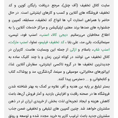
سایت کانال تخفیف (آف چنل)، مرجع دریافت رایگان کوپن و کد
تخفیف فروشگاه های آنلاین و کسب و‌ کارهای اینترنتی است. در حال
حاضر با همراهی استارت آپ ها انواع کد تخفیف، مسابقه، کمپین و
جشنواره های صدها برند معتبر، اپلیکیشن و مراکز خدمات آنلاین را به
اطلاع مخاطبان می‌رسانیم.
دیجی کالا
،
اسنپ
، اسنپ فود، تپسی،
سینماتیکت، بانی مد، علی‌ بابا ،
کد تخفیف فیلیمو
، نماوا،
اسنپ مارکت
،
اسنپ شاپ
، باسلام و
ازکی
از جمله این وبسایت ‌هاست. کاربران در
کانال تخفیف می توانند در کوتاه ترین زمان و با چند کلیک ساده به
جدیدترین تخفیف ها در گروه تاکسی اینترنتی، سفارش آنلاین غذا،
اپراتورهای مخابراتی، موسیقی و سینما، گردشگری، مد و پوشاک، کتاب
و کتابخوانی و ... دسترسی پیدا کنند.
بستر تبلیغ بر پایه بن هدیه و آفر، علاوه بر کمک به بهتر شناخته شدن
فروشگاه ها در صحنه رقابت و افزایش بازدید و آمار فروش آن‌ها، باعث
کاهش هزینه و ایجاد تجربه‌ای لذت بخش از خریدی ارزان تر در ذهن
مشتریان خواهد شد. چنین کمپین های تبلیغی و تخفیفی ضمن جذب
مشتریان جدید باعث ترغیب کاربر به خرید مجدد شده و توسعه و رونق