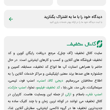
و ادکلن رایحه
ورزشی زنانه بانوشاپ
دیدگاه خود را با ما به اشتراک بگذارید
با ثبت دیدگاه خود ما را در ارائه بهتر خدمات یاری کنید
سایت کانال تخفیف (آف چنل)، مرجع دریافت رایگان کوپن و کد
تخفیف فروشگاه های آنلاین و کسب و‌ کارهای اینترنتی است. در حال
حاضر با همراهی استارت آپ ها انواع کد تخفیف، مسابقه، کمپین و
جشنواره های صدها برند معتبر، اپلیکیشن و مراکز خدمات آنلاین را به
اطلاع مخاطبان می‌رسانیم.
دیجی کالا
،
اسنپ
، اسنپ فود، تپسی،
سینماتیکت، بانی مد، علی‌ بابا ،
کد تخفیف فیلیمو
، نماوا،
اسنپ مارکت
،
اسنپ شاپ
، باسلام و
ازکی
از جمله این وبسایت ‌هاست. کاربران در
کانال تخفیف می توانند در کوتاه ترین زمان و با چند کلیک ساده به
جدیدترین تخفیف ها در گروه تاکسی اینترنتی، سفارش آنلاین غذا،