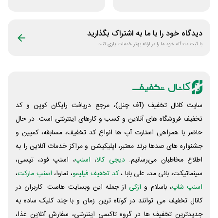
یکساله اپتیت
فروشگاه فیتامینو
دیدگاه خود را با ما به اشتراک بگذارید
با ثبت دیدگاه خود ما را در ارائه بهتر خدمات یاری کنید
سایت کانال تخفیف (آف چنل)، مرجع دریافت رایگان کوپن و کد
تخفیف فروشگاه های آنلاین و کسب و‌ کارهای اینترنتی است. در حال
حاضر با همراهی استارت آپ ها انواع کد تخفیف، مسابقه، کمپین و
جشنواره های صدها برند معتبر، اپلیکیشن و مراکز خدمات آنلاین را به
اطلاع مخاطبان می‌رسانیم.
دیجی کالا
،
اسنپ
، اسنپ فود، تپسی،
سینماتیکت، بانی مد، علی‌ بابا ،
کد تخفیف فیلیمو
، نماوا،
اسنپ مارکت
،
اسنپ شاپ
، باسلام و
ازکی
از جمله این وبسایت ‌هاست. کاربران در
کانال تخفیف می توانند در کوتاه ترین زمان و با چند کلیک ساده به
جدیدترین تخفیف ها در گروه تاکسی اینترنتی، سفارش آنلاین غذا،