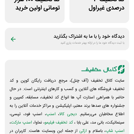
درصدی غیراول
تومانی اولین خرید
سایت عسل بانو
عطرافشان
دیدگاه خود را با ما به اشتراک بگذارید
با ثبت دیدگاه خود ما را در ارائه بهتر خدمات یاری کنید
سایت کانال تخفیف (آف چنل)، مرجع دریافت رایگان کوپن و کد
تخفیف فروشگاه های آنلاین و کسب و‌ کارهای اینترنتی است. در حال
حاضر با همراهی استارت آپ ها انواع کد تخفیف، مسابقه، کمپین و
جشنواره های صدها برند معتبر، اپلیکیشن و مراکز خدمات آنلاین را به
اطلاع مخاطبان می‌رسانیم.
دیجی کالا
،
اسنپ
، اسنپ فود، تپسی،
سینماتیکت، بانی مد، علی‌ بابا ،
کد تخفیف فیلیمو
، نماوا،
اسنپ مارکت
،
اسنپ شاپ
، باسلام و
ازکی
از جمله این وبسایت ‌هاست. کاربران در